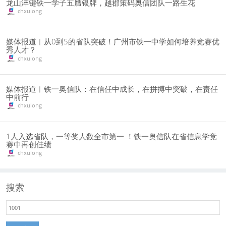
龙山淬键铁一学子五膺银牌，越郡策码奥信团队一路生花
chxulong
媒体报道︱从0到5的省队突破！广州市铁一中学如何培养竞赛优
秀人才？
chxulong
媒体报道︱铁一奥信队：在信任中成长，在拼搏中突破，在责任
中前行
chxulong
1人入选省队，一等奖人数全市第一 ！铁一奥信队在省信息学竞
赛中再创佳绩
chxulong
搜索