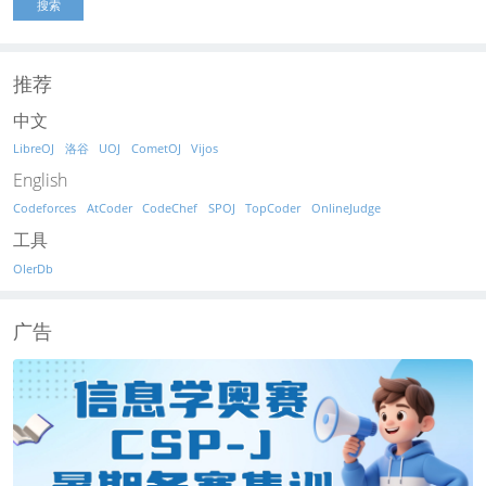
搜索
推荐
中文
LibreOJ
洛谷
UOJ
CometOJ
Vijos
English
Codeforces
AtCoder
CodeChef
SPOJ
TopCoder
OnlineJudge
工具
OIerDb
广告